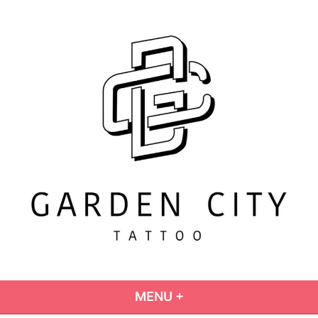
Vai
al
contenuto
GARDEN CITY TATTOO
TATTOO STUDIO
MENU
+
ESTESO
CHIUSO